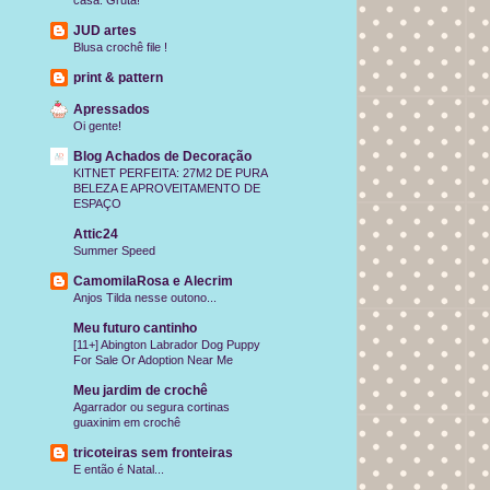
casa: Gruta!
JUD artes
Blusa crochê file !
print & pattern
Apressados
Oi gente!
Blog Achados de Decoração
KITNET PERFEITA: 27M2 DE PURA
BELEZA E APROVEITAMENTO DE
ESPAÇO
Attic24
Summer Speed
CamomilaRosa e Alecrim
Anjos Tilda nesse outono...
Meu futuro cantinho
[11+] Abington Labrador Dog Puppy
For Sale Or Adoption Near Me
Meu jardim de crochê
Agarrador ou segura cortinas
guaxinim em crochê
tricoteiras sem fronteiras
E então é Natal...