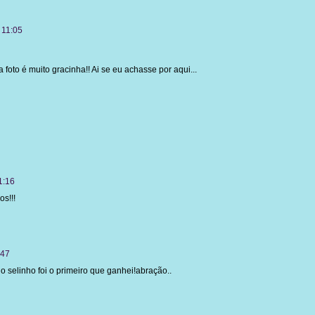
 11:05
foto é muito gracinha!! Ai se eu achasse por aqui...
1:16
os!!!
:47
lo selinho foi o primeiro que ganhei!abração..