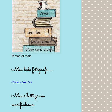
Tentar ler mais
Meu lado fotógrafa.....
Clicks - Verdes
Meu Instagram
marifinhana