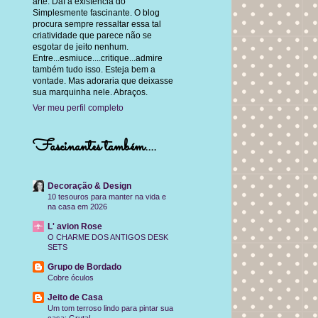
arte. Daí a existência do
Simplesmente fascinante. O blog
procura sempre ressaltar essa tal
criatividade que parece não se
esgotar de jeito nenhum.
Entre...esmiuce....critique...admire
também tudo isso. Esteja bem a
vontade. Mas adoraria que deixasse
sua marquinha nele. Abraços.
Ver meu perfil completo
Fascinantes também....
Decoração & Design
10 tesouros para manter na vida e
na casa em 2026
L' avion Rose
O CHARME DOS ANTIGOS DESK
SETS
Grupo de Bordado
Cobre óculos
Jeito de Casa
Um tom terroso lindo para pintar sua