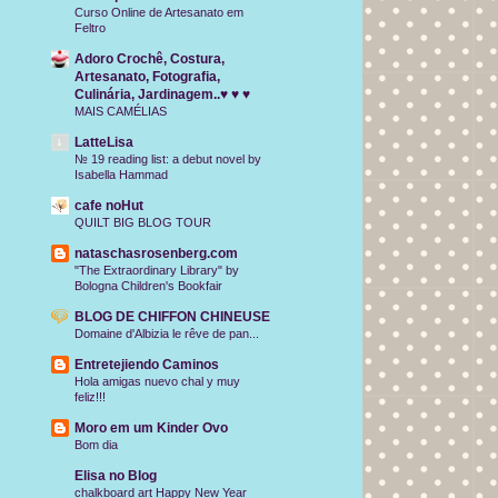
Curso Online de Artesanato em
Feltro
Adoro Crochê, Costura,
Artesanato, Fotografia,
Culinária, Jardinagem..♥ ♥ ♥
MAIS CAMÉLIAS
LatteLisa
№ 19 reading list: a debut novel by
Isabella Hammad
cafe noHut
QUILT BIG BLOG TOUR
nataschasrosenberg.com
"The Extraordinary Library" by
Bologna Children's Bookfair
BLOG DE CHIFFON CHINEUSE
Domaine d'Albizia le rêve de pan...
Entretejiendo Caminos
Hola amigas nuevo chal y muy
feliz!!!
Moro em um Kinder Ovo
Bom dia
Elisa no Blog
chalkboard art Happy New Year