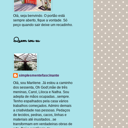
Olá, seja benvindo. O portão está
sempre aberto, fique a vontade. Só
peço quando sair deixe um recadinho.
Quem sou eu
simplesmentefascinante
Olá, sou Marilene. Já estou a caminho
dos sessenta, Oh God!,mãe de três
meninas, Carol, Liloca e Natha. Sou
adepta de mãos ocupadas...sempre.
Tenho espalhados pela casa vários
trabalhos começados. Admiro demais
a criatividade nas pessoas. Pedaços
de tecidos, pedras, cacos, linhas e
materiais até inusitados...se
transformam em verdadeiras obras de