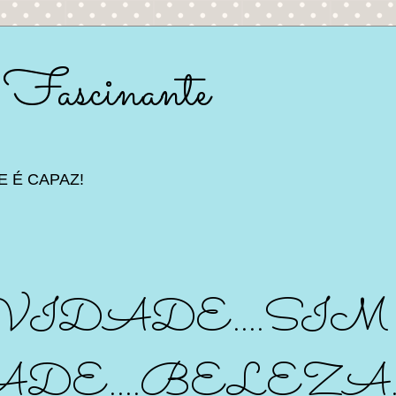
 Fascinante
E É CAPAZ!
IDADE....SIM
DE....BELEZA