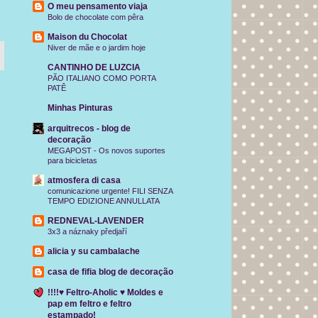
O meu pensamento viaja
Bolo de chocolate com pêra
Maison du Chocolat
Niver de mãe e o jardim hoje
CANTINHO DE LUZCIA
PÃO ITALIANO COMO PORTA
PATÊ
Minhas Pinturas
arquitrecos - blog de
decoração
MEGAPOST - Os novos suportes
para bicicletas
atmosfera di casa
comunicazione urgente! FILI SENZA
TEMPO EDIZIONE ANNULLATA
REDNEVAL-LAVENDER
3x3 a náznaky předjaří
alicia y su cambalache
casa de fifia blog de decoração
!!!!♥ Feltro-Aholic ♥ Moldes e
pap em feltro e feltro
estampado!